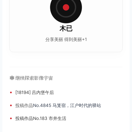
木已
分享
美丽 得到美丽+1
🕸️ 继续探索影像宇宙
•
[18194] 吕内堡午后
•
投稿
作品
No.4845 马笼宿，江户时代的驿站
•
投稿作品No.183 市井生活