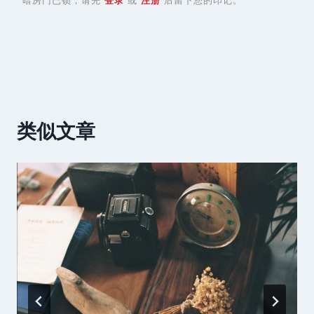
暗房门已锁，请先
登录
或
注册
后留下您的印记。
类似文章