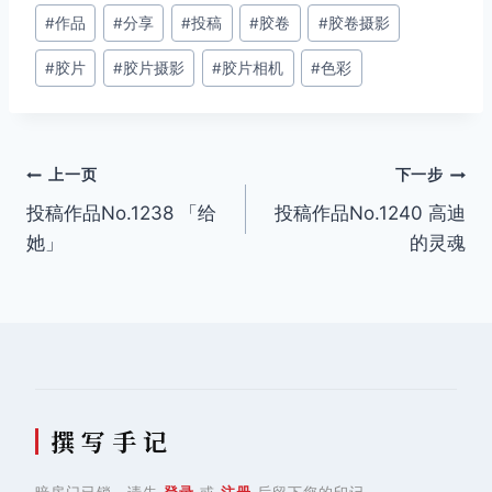
文
#
作品
#
分享
#
投稿
#
胶卷
#
胶卷摄影
章
#
胶片
#
胶片摄影
#
胶片相机
#
色彩
标
签：
文
上一页
下一步
投稿作品No.1238 「给
投稿作品No.1240 高迪
章
她」
的灵魂
导
航
撰 写 手 记