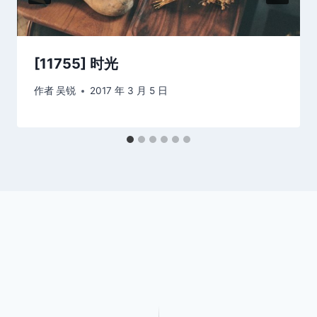
[11755] 时光
作者
吴锐
2017 年 3 月 5 日