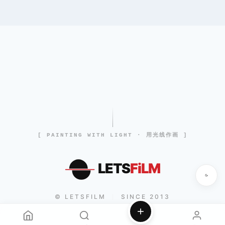
[ PAINTING WITH LIGHT · 用光线作画 ]
LETS
FiLM
© LETSFILM
SINCE 2013
|