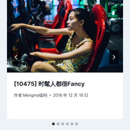
[10475] 时髦人都很Fancy
作者
Mengma猛犸
2016 年 12 月 19 日