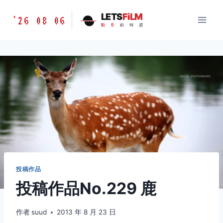
跳
胶
LETS
FiLM
'26 08 06
到
胶
片
的
味
道
片
内
的
容
味
道
LETSFILM
投稿作品
投稿作品No.229 鹿
作者
suud
2013 年 8 月 23 日