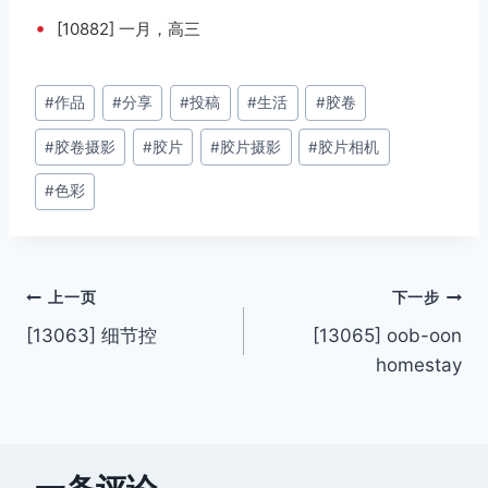
•
[10882] 一月，高三
文
#
作品
#
分享
#
投稿
#
生活
#
胶卷
章
#
胶卷摄影
#
胶片
#
胶片摄影
#
胶片相机
标
签：
#
色彩
文
上一页
下一步
[13063] 细节控
[13065] oob-oon
章
homestay
导
航