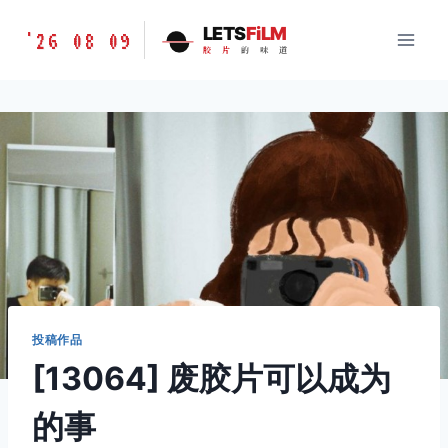
跳
胶
LETS
FiLM
'26 08 09
到
胶
片
的
味
道
片
内
的
容
味
道
LETSFILM
投稿作品
[13064] 废胶片可以成为
的事