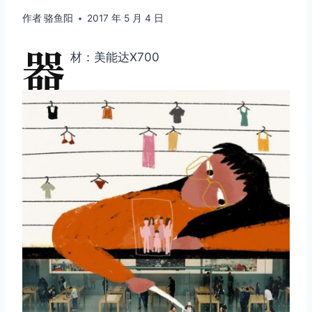
作者
骆鱼阳
2017 年 5 月 4 日
器
材：美能达X700