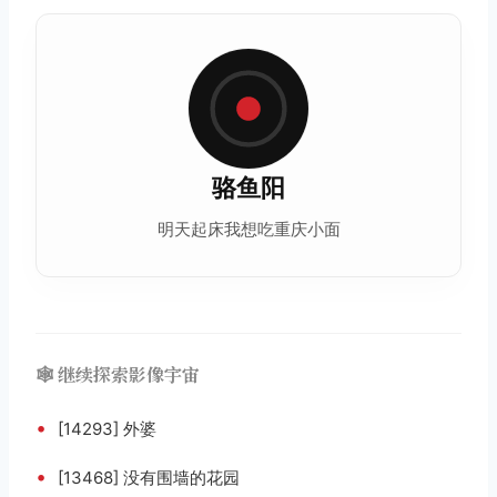
骆鱼阳
明天起床我想吃重庆小面
🕸️ 继续探索影像宇宙
•
[14293] 外婆
•
[13468] 没有围墙的花园