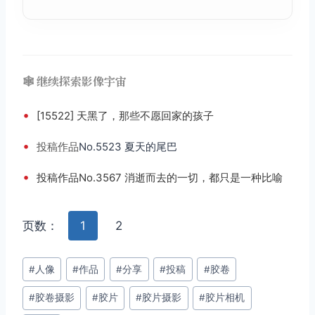
🕸️ 继续探索影像宇宙
•
[15522] 天黑了，那些不愿回家的孩子
•
投稿
作品
No.5523 夏天的尾巴
•
投稿作品No.3567 消逝而去的一切，都只是一种比喻
页数：
1
2
文
#
人像
#
作品
#
分享
#
投稿
#
胶卷
章
#
胶卷摄影
#
胶片
#
胶片摄影
#
胶片相机
标