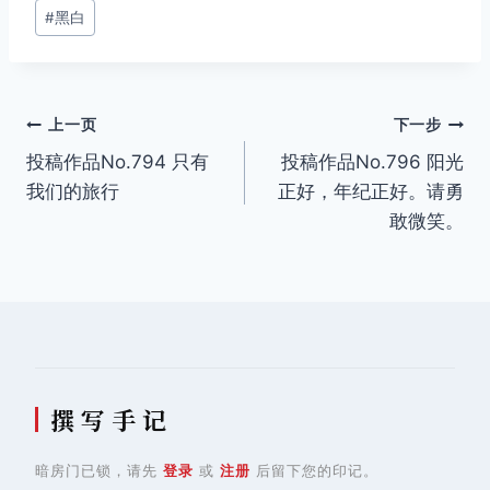
签：
#
黑白
文
上一页
下一步
投稿作品No.794 只有
投稿作品No.796 阳光
章
我们的旅行
正好，年纪正好。请勇
导
敢微笑。
航
撰 写 手 记
暗房门已锁，请先
登录
或
注册
后留下您的印记。