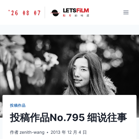
跳
胶
LETS
FiLM
'26 08 07
到
胶
片
的
味
道
片
内
的
容
味
道
LETSFILM
投稿作品
投稿作品No.795 细说往事
作者
zenith-wang
2013 年 12 月 4 日