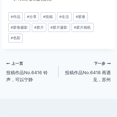
文
#
作品
#
分享
#
投稿
#
生活
#
胶卷
章
#
胶卷摄影
#
胶片
#
胶片摄影
#
胶片相机
标
签：
#
色彩
文
上一页
下一步
投稿作品No.6416 铃
投稿作品No.6418 再遇
章
声，可以宁静
见，苏州
导
航