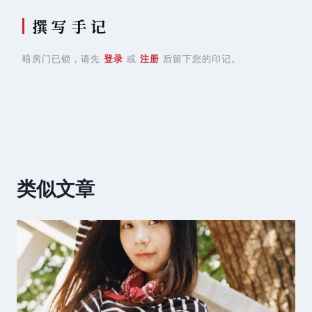
撰 写 手 记
暗房门已锁，请先
登录
或
注册
后留下您的印记。
类似文章