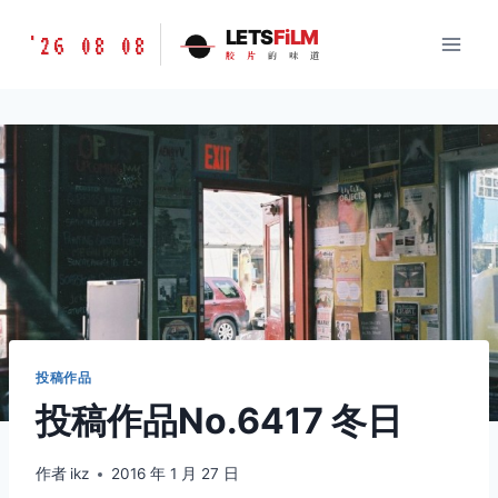
跳
胶
LETS
FiLM
'26 08 08
到
胶
片
的
味
道
片
内
的
容
味
道
LETSFILM
投稿作品
投稿作品No.6417 冬日
作者
ikz
2016 年 1 月 27 日