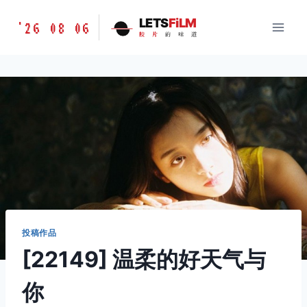
跳
胶
LETS
FiLM
'26 08 06
到
胶
片
的
味
道
片
内
的
容
味
道
LETSFILM
投稿作品
[22149] 温柔的好天气与
你