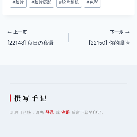
#
胶片
#
胶片摄影
#
胶片相机
#
色彩
标
签：
文
上一页
下一步
[22148] 秋日の私语
[22150] 你的眼睛
章
导
航
撰 写 手 记
暗房门已锁，请先
登录
或
注册
后留下您的印记。