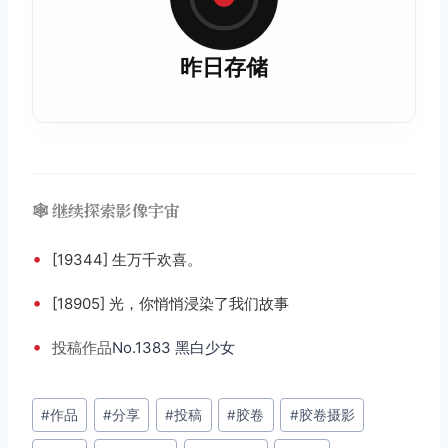
昨日存储
🕸️ 继续探索影像宇宙
•
[19344] 生万千欢喜。
•
[18905] 光，你悄悄浸染了我们故事
•
投稿
作品
No.1383 黑白少女
文
#
作品
#
分享
#
投稿
#
胶卷
#
胶卷摄影
章