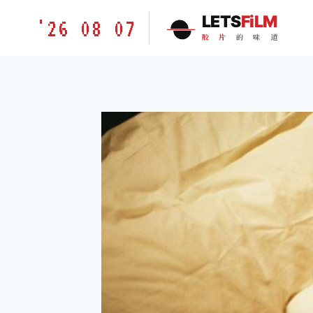
跳
胶
LETS
FiLM
'26 08 07
到
片
胶
片
的
味
道
内
的
容
味
道
LETSFILM