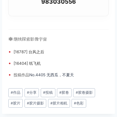
983030556
🕸️ 继续探索影像宇宙
•
[16787] 台风之后
•
[16404] 纸飞机
•
投稿
作品
No.4405 无西瓜，不夏天
文
#
作品
#
分享
#
投稿
#
胶卷
#
胶卷摄影
章
#
胶片
#
胶片摄影
#
胶片相机
#
色彩
标
签：