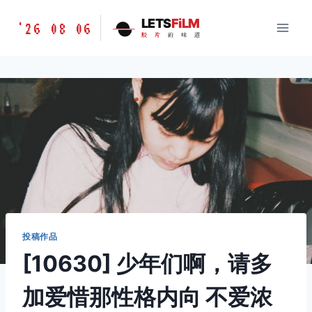
跳
胶
LETS
FiLM
'26 08 06
到
胶
片
的
味
道
片
内
的
容
味
道
LETSFILM
投稿作品
[10630] 少年们啊，请多
加爱惜那性格内向 不爱浓