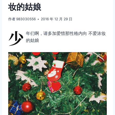
妆的姑娘
作者
983030556
2016 年 12 月 29 日
少
年们啊，请多加爱惜那性格内向 不爱浓妆
的姑娘