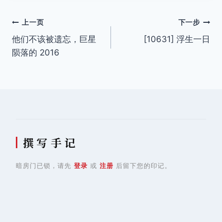
文
上一页
下一步
他们不该被遗忘，巨星
[10631] 浮生一日
章
陨落的 2016
导
航
撰 写 手 记
暗房门已锁，请先
登录
或
注册
后留下您的印记。