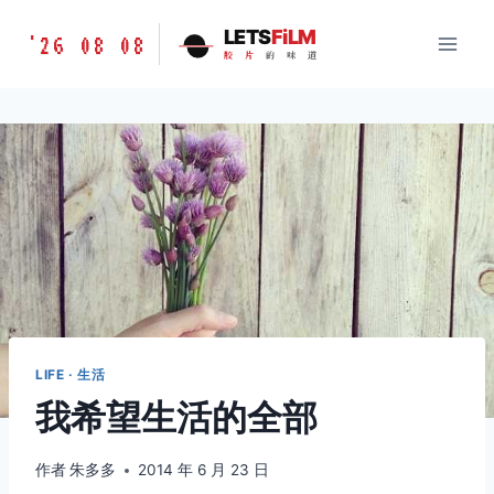
跳
胶
LETS
FiLM
'26 08 08
到
胶
片
的
味
道
片
内
的
容
味
道
LETSFILM
LIFE · 生活
我希望生活的全部
作者
朱多多
2014 年 6 月 23 日