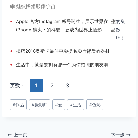
🕸️ 继续探索影像宇宙
•
Apple 官方Instagram 帐号诞生，展示世界在
作
的集
iPhone 镜头下的样貌，更成为世界上摄影
品
散
地！
•
揭密2016奥斯卡最佳电影提名影片背后的器材
•
生活中，就是要拥有那一个为你拍照的朋友啊
页数：
1
2
3
文
#
作品
#
摄影师
#
爱
#
生活
#
色彩
章
标
签：
文
上一页
下一步