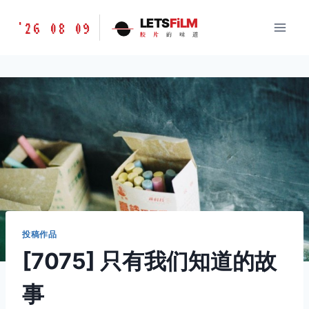
跳
胶
LETS
FiLM
'26 08 09
到
胶
片
的
味
道
片
内
的
容
味
道
LETSFILM
投稿作品
[7075] 只有我们知道的故
事