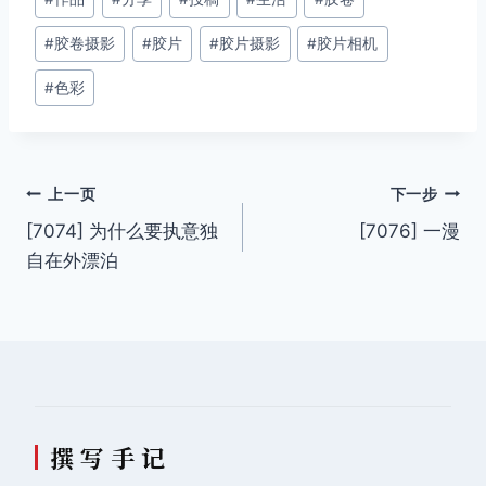
章
#
胶卷摄影
#
胶片
#
胶片摄影
#
胶片相机
标
签：
#
色彩
文
上一页
下一步
[7074] 为什么要执意独
[7076] 一漫
章
自在外漂泊
导
航
撰 写 手 记