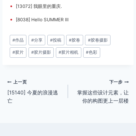
•
[13072] 我眼里的重庆.
•
[8038] Hello SUMMER Ⅲ
文
#
作品
#
分享
#
投稿
#
胶卷
#
胶卷摄影
章
#
胶片
#
胶片摄影
#
胶片相机
#
色彩
标
签：
文
上一页
下一步
[15140] 今夏的浪漫逃
掌握这些设计元素，让
章
亡
你的构图更上一层楼
导
航