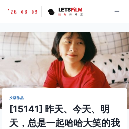
跳
胶
LETS
FiLM
'26 08 09
到
胶
片
的
味
道
片
内
的
容
味
道
LETSFILM
投稿作品
[15141] 昨天、今天、明
天，总是一起哈哈大笑的我