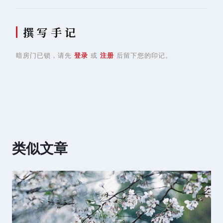
撰 写 手 记
暗房门已锁，请先
登录
或
注册
后留下您的印记。
类似文章