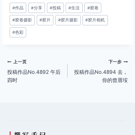
文
#
作品
#
分享
#
投稿
#
生活
#
胶卷
章
#
胶卷摄影
#
胶片
#
胶片摄影
#
胶片相机
标
签：
#
色彩
文
上一页
下一步
投稿作品No.4892 午后
投稿作品No.4894 去，
章
四时
你的曾厝垵
导
航
撰 写 手 记