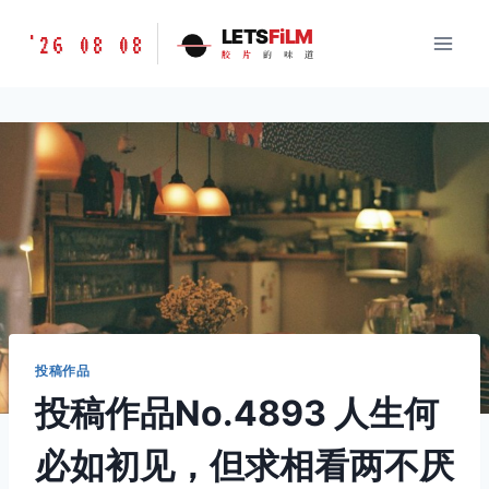
跳
胶
LETS
FiLM
'26 08 08
到
胶
片
的
味
道
片
内
的
容
味
道
LETSFILM
投稿作品
投稿作品No.4893 人生何
必如初见，但求相看两不厌