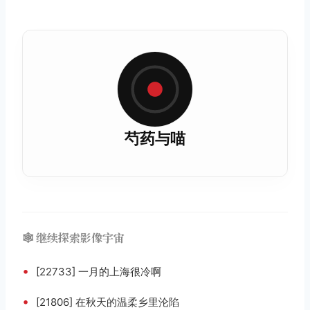
芍药与喵
🕸️ 继续探索影像宇宙
•
[22733] 一月的上海很冷啊
•
[21806] 在秋天的温柔乡里沦陷