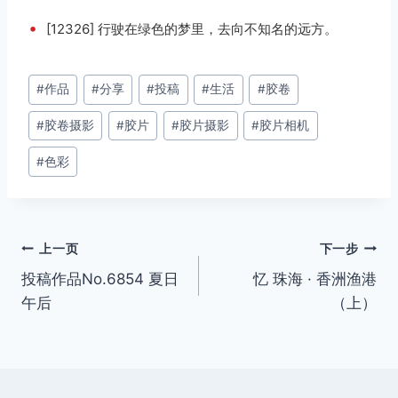
•
[12326] 行驶在绿色的梦里，去向不知名的远方。
文
#
作品
#
分享
#
投稿
#
生活
#
胶卷
章
#
胶卷摄影
#
胶片
#
胶片摄影
#
胶片相机
标
签：
#
色彩
文
上一页
下一步
投稿作品No.6854 夏日
忆 珠海 · 香洲渔港
章
午后
（上）
导
航