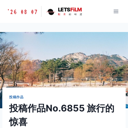
跳
胶
LETS
FiLM
'26 08 07
到
胶
片
的
味
道
片
内
的
容
味
道
LETSFILM
投稿作品
投稿作品No.6855 旅行的
惊喜