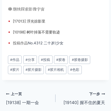
🕸️ 继续探索影像宇宙
•
[17013] 浮光掠影里
•
[10198] 树叶掉落不需要轨迹
•
投稿
作品
No.4312 二十岁/少女
文
#
作品
#
分享
#
投稿
#
胶卷
#
胶卷摄影
章
#
胶片
#
胶片摄影
#
胶片相机
#
色彩
标
签：
文
上一页
下一步
[19138] 一期一会
[19140] 握不住的夏天
章