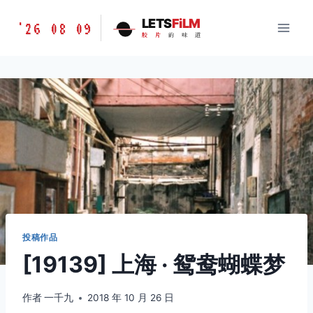
跳
胶
LETS
FiLM
'26 08 09
到
胶
片
的
味
道
片
内
的
容
味
道
LETSFILM
投稿作品
[19139] 上海 · 鸳鸯蝴蝶梦
作者
一千九
2018 年 10 月 26 日