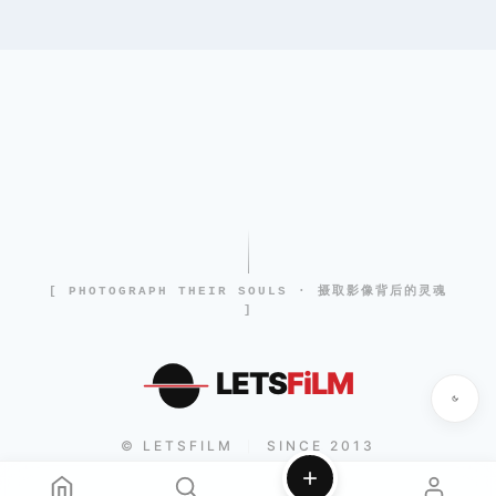
[ PHOTOGRAPH THEIR SOULS · 摄取影像背后的灵魂
]
LETS
FiLM
© LETSFILM
SINCE 2013
|