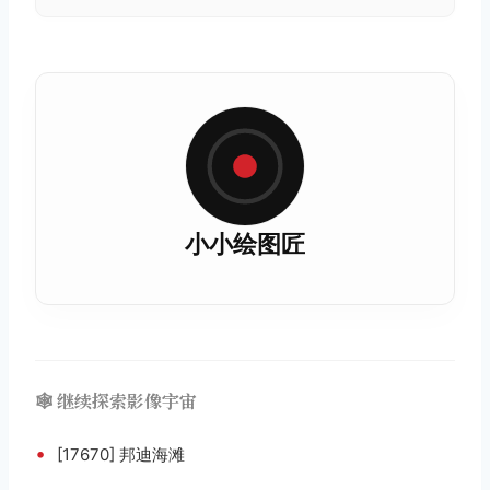
小小绘图匠
🕸️ 继续探索影像宇宙
•
[17670] 邦迪海滩