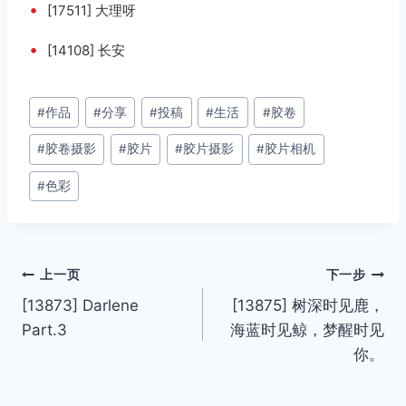
•
[17511] 大理呀
•
[14108] 长安
文
#
作品
#
分享
#
投稿
#
生活
#
胶卷
章
#
胶卷摄影
#
胶片
#
胶片摄影
#
胶片相机
标
签：
#
色彩
文
上一页
下一步
[13873] Darlene
[13875] 树深时见鹿，
章
Part.3
海蓝时见鲸，梦醒时见
导
你。
航