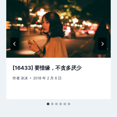
[16433] 要惜缘，不贪多厌少
作者
冰冰
2018 年 2 月 6 日