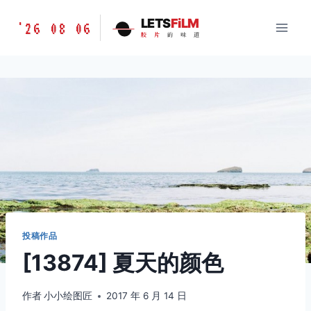
跳
胶
LETS
FiLM
'26 08 06
到
胶
片
的
味
道
片
内
的
容
味
道
LETSFILM
投稿作品
[13874] 夏天的颜色
作者
小小绘图匠
2017 年 6 月 14 日