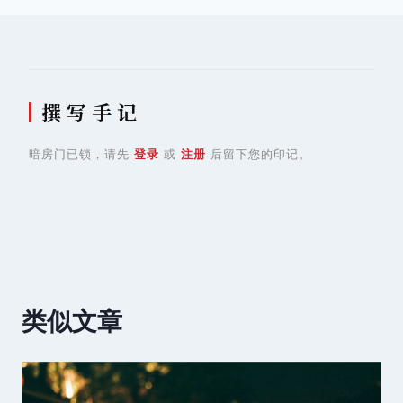
撰 写 手 记
暗房门已锁，请先
登录
或
注册
后留下您的印记。
类似文章