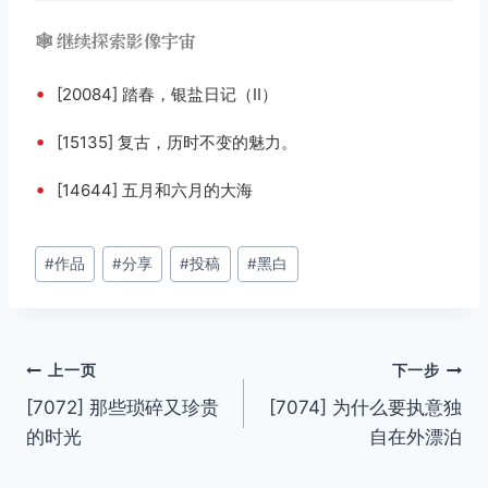
🕸️ 继续探索影像宇宙
•
[20084] 踏春，银盐日记（Ⅱ）
•
[15135] 复古，历时不变的魅力。
•
[14644] 五月和六月的大海
文
#
作品
#
分享
#
投稿
#
黑白
章
标
签：
文
上一页
下一步
[7072] 那些琐碎又珍贵
[7074] 为什么要执意独
章
的时光
自在外漂泊
导