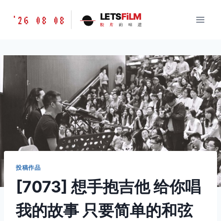
跳
胶
LETS
FiLM
'26 08 08
到
胶
片
的
味
道
片
内
的
容
味
道
LETSFILM
投稿作品
[7073] 想手抱吉他 给你唱
我的故事 只要简单的和弦