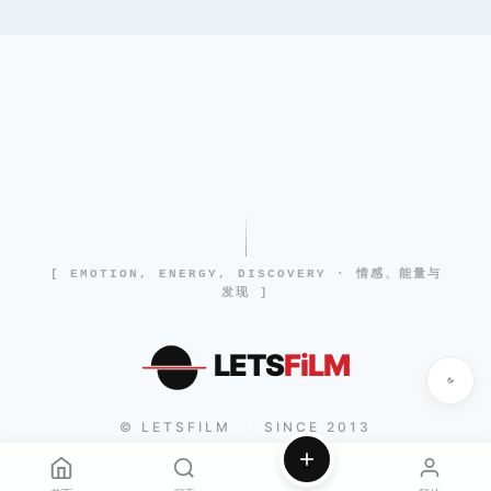
[ EMOTION, ENERGY, DISCOVERY · 情感、能量与
发现 ]
LETS
FiLM
© LETSFILM
SINCE 2013
|