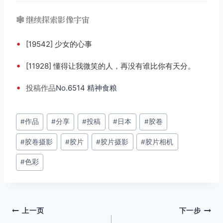
🕸️ 继续探索影像宇宙
•
[19542] 少女的心事
•
[11928] 懂得让我微笑的人，再没有谁比你有天分。
•
投稿
作品
No.6514 精神食粮
文
#
作品
#
分享
#
投稿
#
日本
#
胶卷
章
#
胶卷摄影
#
胶片
#
胶片摄影
#
胶片相机
标
签：
#
色彩
文
上一页
下一步