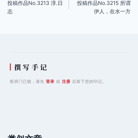
投稿作品No.3213 淳.日
投稿作品No.3215 所谓
章
志
伊人，在水一方
导
航
撰 写 手 记
暗房门已锁，请先
登录
或
注册
后留下您的印记。