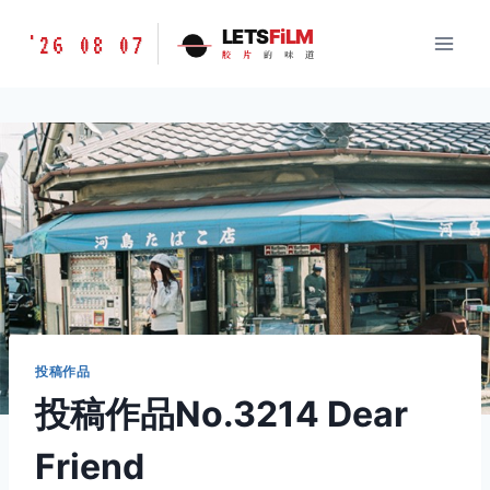
跳
胶
LETS
FiLM
'26 08 07
到
胶
片
的
味
道
片
内
的
容
味
道
LETSFILM
投稿作品
投稿作品No.3214 Dear
Friend