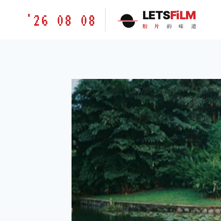
跳
胶
LETS
FiLM
'26 08 08
到
片
胶
片
的
味
道
内
的
容
味
道
LETSFILM