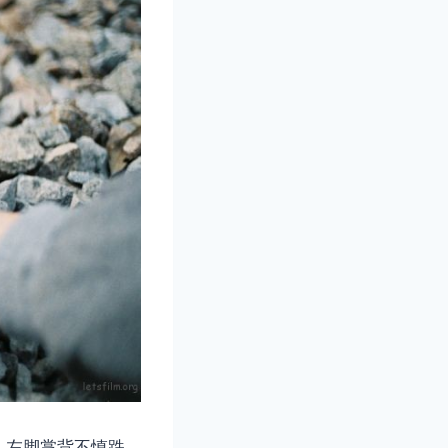
，左脚掌背不慎跌