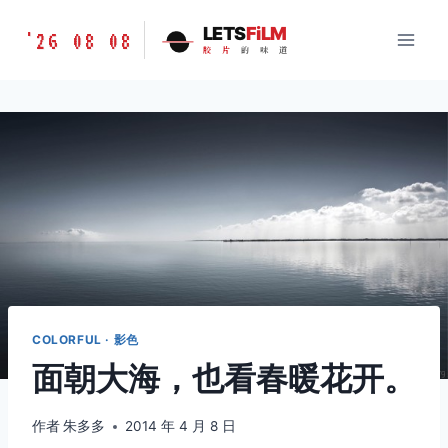
跳
胶
LETS
FiLM
'26 08 08
到
胶
片
的
味
道
片
内
的
容
味
道
LETSFILM
COLORFUL · 影色
面朝大海，也看春暖花开。
作者
朱多多
2014 年 4 月 8 日