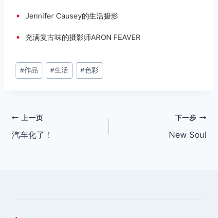
•
Jennifer Causey的生活摄影
•
充满复古味的摄影师ARON FEAVER
文
#
作品
#
生活
#
色彩
章
标
签：
文
上一页
下一步
汽车化了！
New Soul
章
导
航