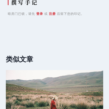
撰 写 手 记
暗房门已锁，请先
登录
或
注册
后留下您的印记。
类似文章