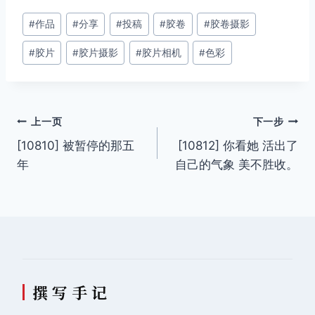
文
#
作品
#
分享
#
投稿
#
胶卷
#
胶卷摄影
章
#
胶片
#
胶片摄影
#
胶片相机
#
色彩
标
签：
文
上一页
下一步
[10810] 被暂停的那五
[10812] 你看她 活出了
章
年
自己的气象 美不胜收。
导
航
撰 写 手 记