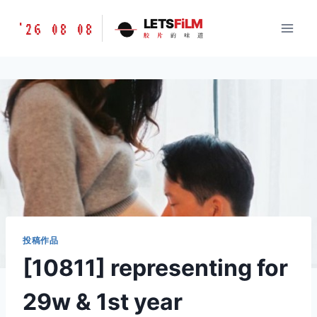
跳
胶
LETS
FiLM
'26 08 08
到
胶
片
的
味
道
片
内
的
容
味
道
LETSFILM
投稿作品
[10811] representing for
29w & 1st year