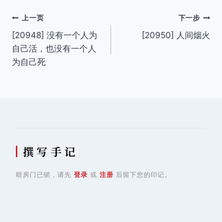
文
上一页
下一步
[20948] 没有一个人为
[20950] 人间烟火
章
自己活，也没有一个人
导
为自己死
航
撰 写 手 记
暗房门已锁，请先
登录
或
注册
后留下您的印记。