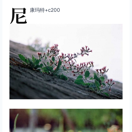
尼
康玛特+c200