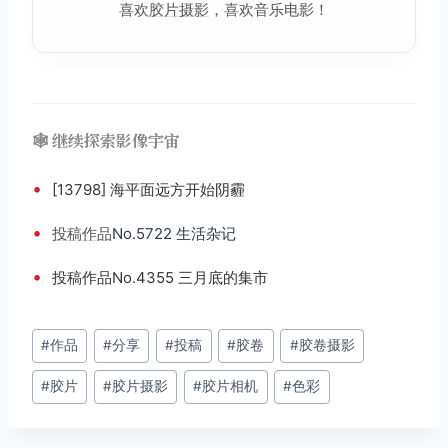
喜欢
胶片摄影
，喜欢音乐电影！
🕸️ 继续探索影像宇宙
•
[13798] 海平面远方开始阴霾
•
投稿
作品
No.5722 生活杂记
•
投稿作品No.4355 三月底的集市
文
#
作品
#
分享
#
投稿
#
胶卷
#
胶卷摄影
章
#
胶片
#
胶片摄影
#
胶片相机
#
色彩
标
签：