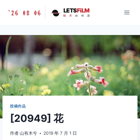
跳
胶
LETS
FiLM
'26 08 06
到
胶
片
的
味
道
片
内
的
容
味
道
LETSFILM
投稿作品
[20949] 花
作者
山有木兮
2019 年 7 月 1 日