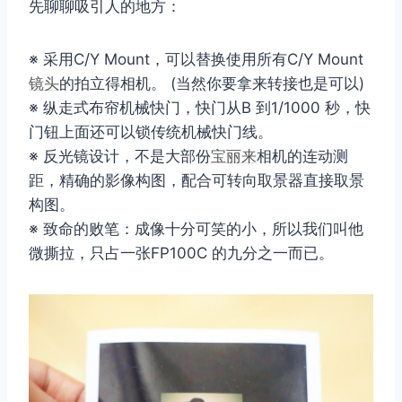
先聊聊吸引人的地方：
※ 采用C/Y Mount，可以替换使用所有C/Y Mount
镜头
的拍立得相机。 (当然你要拿来转接也是可以)
※ 纵走式布帘机械快门，快门从B 到1/1000 秒，快
门钮上面还可以锁传统机械快门线。
※ 反光镜设计，不是大部份
宝丽来
相机的连动测
距，精确的影像构图，配合可转向取景器直接取景
构图。
※ 致命的败笔：成像十分可笑的小，所以我们叫他
微撕拉，只占一张FP100C 的九分之一而已。