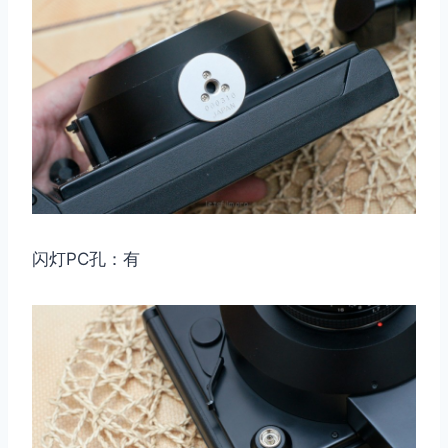
取消
搜索
闪灯PC孔：有