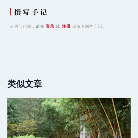
撰 写 手 记
暗房门已锁，请先
登录
或
注册
后留下您的印记。
类似文章