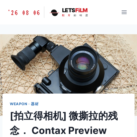
跳
胶
LETS
FiLM
'26 08 06
到
胶
片
的
味
道
片
内
的
容
味
道
LETSFILM
WEAPON · 器材
[拍立得相机] 微撕拉的残
念． Contax Preview