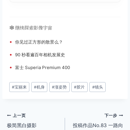
🕸️ 继续探索影像宇宙
•
你见过正方形的散景么？
•
90 秒看遍百年相机发展史
•
富士 Superia Premium 400
文
#
宝丽来
#
机身
#
涨姿势
#
胶片
#
镜头
章
标
签：
文
上一页
下一步
极简黑白摄影
投稿作品No.83 一路向
章