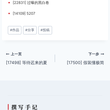
•
[22831] 过曝的黑白卷
•
[14109] 5207
文
#
作品
#
分享
#
投稿
章
标
签：
文
上一页
下一步
[17498] 等待迟来的夏
[17500] 假装懂极简
章
导
航
撰 写 手 记