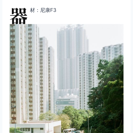
器
材：尼康F3