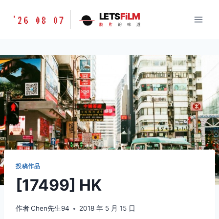
跳
胶
LETS
FiLM
'26 08 07
到
胶
片
的
味
道
片
内
的
容
味
道
LETSFILM
投稿作品
[17499] HK
作者
Chen先生94
2018 年 5 月 15 日