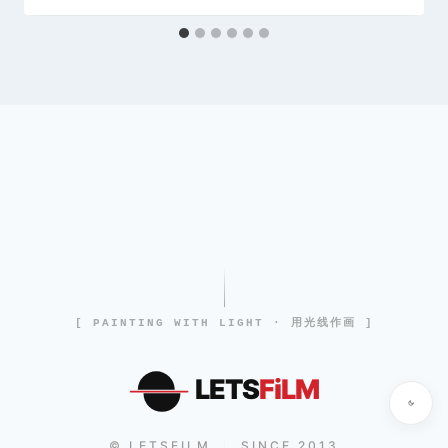
[ PAINTING WITH LIGHT · 用光线作画 ]
LETS
FiLM
© LETSFILM
SINCE 2013
|