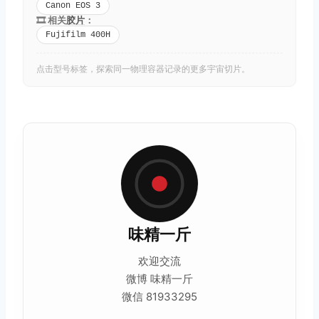
Canon EOS 3
🎞️ 相关
胶片
：
Fujifilm 400H
点击型号标签，探索同一物理容器记录的更多宇宙切片。
味精一斤
欢迎交流
微博 味精一斤
微信 81933295