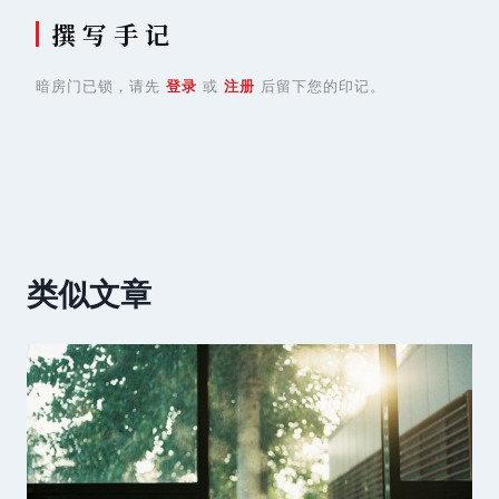
撰 写 手 记
暗房门已锁，请先
登录
或
注册
后留下您的印记。
类似文章