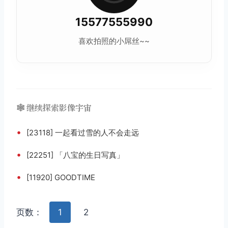
15577555990
喜欢拍照的小屌丝~~
🕸️ 继续探索影像宇宙
•
[23118] 一起看过雪的人不会走远
•
[22251] 「八宝的生日写真」
•
[11920] GOODTIME
页数：
1
2