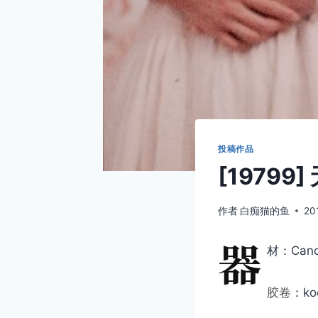
投稿作品
[19799]
作者
白痴猫的鱼
20
器
材：Cano
胶卷
：ko