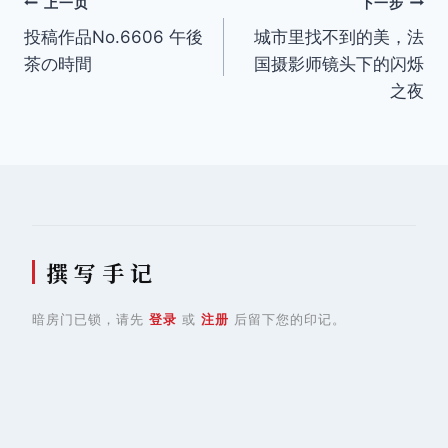
文
上一页
下一步
投稿作品No.6606 午後
城市里找不到的美，法
章
茶の時間
国摄影师镜头下的闪烁
导
之夜
航
撰 写 手 记
暗房门已锁，请先
登录
或
注册
后留下您的印记。