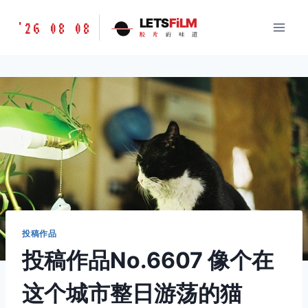
跳
胶
LETS
FiLM
'26 08 08
到
胶
片
的
味
道
片
内
的
容
味
道
LETSFILM
投稿作品
投稿作品No.6607 像个在
这个城市整日游荡的猫