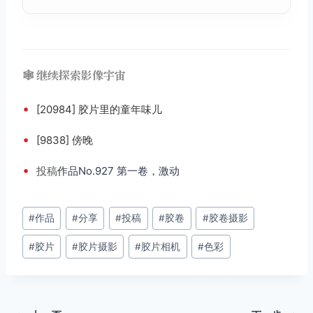
🕸️ 继续探索影像宇宙
•
[20984] 胶片里的童年味儿
•
[9838] 傍晚
•
投稿
作品No.927 第一卷，激动
文
#
作品
#
分享
#
投稿
#
胶卷
#
胶卷摄影
章
#
胶片
#
胶片摄影
#
胶片相机
#
色彩
标
签：