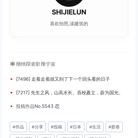
SHIJIELUN
喜欢拍照,读建筑的
🕸️ 继续探索影像宇宙
•
[7496] 走着走着就又到了下一个回头看的日子
•
[7217] 先生之风，山高水长。吾校矗立，蔚为国光。
•
投稿
作品
No.5543 恋
文
#
作品
#
分享
#
投稿
#
日本
#
生活
#
胶卷
章