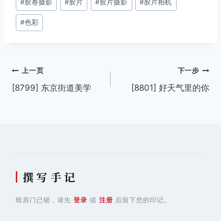
#
胶卷摄影
#
胶片
#
胶片摄影
#
胶片相机
标
签：
#
色彩
文
上一页
下一步
[8799] 东京街道美学
[8801] 好天气里的你
章
导
航
撰 写 手 记
暗房门已锁，请先
登录
或
注册
后留下您的印记。