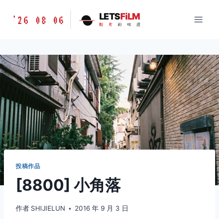
跳
胶
LETS
FiLM
'26 08 06
到
胶
片
的
味
道
片
内
的
容
味
道
LETSFILM
投稿作品
[8800] 小角落
作者
SHIJIELUN
2016 年 9 月 3 日