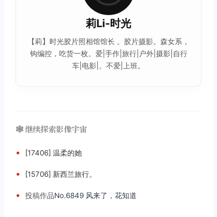
莉Li-时光
【莉】时光
胶片
照相馆馆长 。
胶片摄影
。森女系，
钩编控，吃货一枚。爱|手作|旅行|户外|摄影|自行
车|电影|。不爱|上班。
🕸️ 继续探索影像宇宙
•
[17406] 温柔的她
•
[15706] 新西兰旅行。
•
投稿
作品
No.6849 风来了，花知道