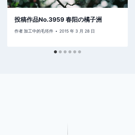
投稿作品No.3959 春阳の橘子洲
作者
加工中的毛坯件
2015 年 3 月 28 日