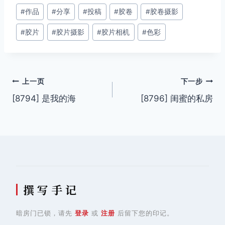
文
#
作品
#
分享
#
投稿
#
胶卷
#
胶卷摄影
章
#
胶片
#
胶片摄影
#
胶片相机
#
色彩
标
签：
文
上一页
下一步
[8794] 是我的海
[8796] 闺蜜的私房
章
导
航
撰 写 手 记
暗房门已锁，请先
登录
或
注册
后留下您的印记。