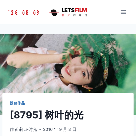
跳
胶
LETS
FiLM
'26 08 09
到
胶
片
的
味
道
片
内
的
容
味
道
LETSFILM
投稿作品
[8795] 树叶的光
作者
莉Li-时光
2016 年 9 月 3 日