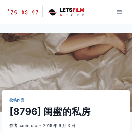
跳
胶
LETS
FiLM
'26 08 07
到
胶
片
的
味
道
片
内
的
容
味
道
LETSFILM
投稿作品
[8796] 闺蜜的私房
作者
carriefoto
2016 年 9 月 3 日