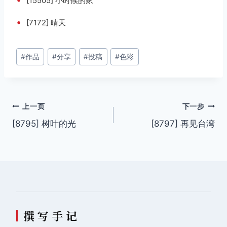
[15505] 小时候的家
•
[7172] 晴天
文
#
作品
#
分享
#
投稿
#
色彩
章
标
签：
文
上一页
下一步
[8795] 树叶的光
[8797] 再见台湾
章
导
航
撰 写 手 记