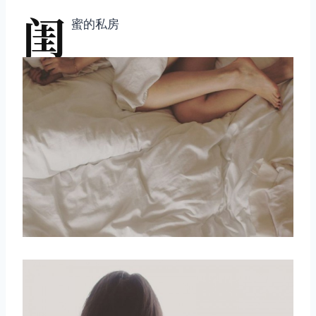
闺
蜜的私房