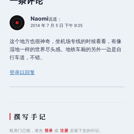
一条评论
Naomi
说道：
2014 年 7 月 5 日 下午 9:25
这个地方也很神奇，坐机场专线的时候看看，有像
湿地一样的世界尽头感。地铁车厢的另外一边是自
行车道，不错。
登录以回复
撰 写 手 记
暗房门已锁，请先
登录
或
注册
后留下您的印记。