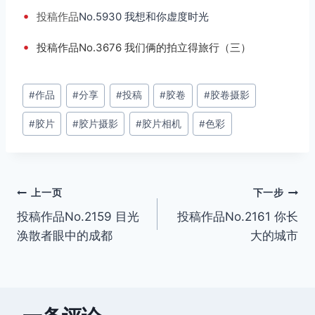
•
投稿
作品
No.5930 我想和你虚度时光
•
投稿作品No.3676 我们俩的拍立得旅行（三）
文
#
作品
#
分享
#
投稿
#
胶卷
#
胶卷摄影
章
#
胶片
#
胶片摄影
#
胶片相机
#
色彩
标
签：
文
上一页
下一步
投稿作品No.2159 目光
投稿作品No.2161 你长
章
涣散者眼中的成都
大的城市
导
航