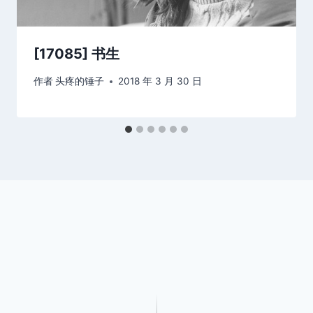
[17085] 书生
作者
头疼的锤子
2018 年 3 月 30 日