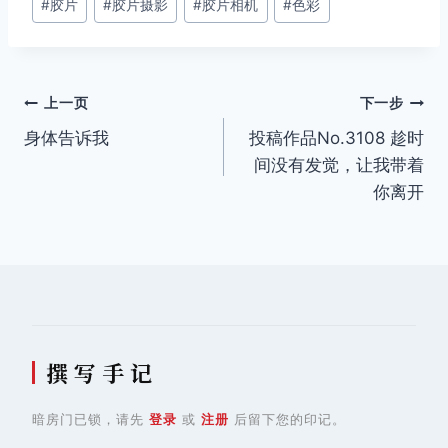
#
胶片
#
胶片摄影
#
胶片相机
#
色彩
标
签：
文
上一页
下一步
身体告诉我
投稿作品No.3108 趁时
章
间没有发觉，让我带着
导
你离开
航
撰 写 手 记
暗房门已锁，请先
登录
或
注册
后留下您的印记。