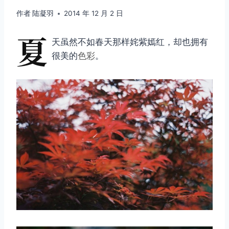
作者
陆凝羽
2014 年 12 月 2 日
夏
天虽然不如春天那样姹紫嫣红，却也拥有
很美的
色彩
。