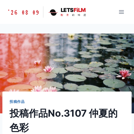
跳
胶
LETS
FiLM
'26 08 09
到
胶
片
的
味
道
片
内
的
容
味
道
LETSFILM
投稿作品
投稿作品No.3107 仲夏的
色彩