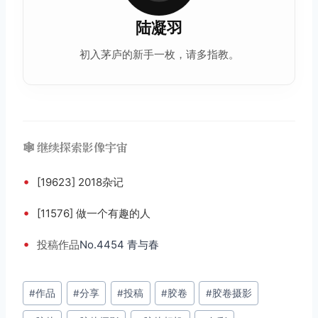
陆凝羽
初入茅庐的新手一枚，请多指教。
🕸️ 继续探索影像宇宙
•
[19623] 2018杂记
•
[11576] 做一个有趣的人
•
投稿
作品
No.4454 青与春
文
#
作品
#
分享
#
投稿
#
胶卷
#
胶卷摄影
章