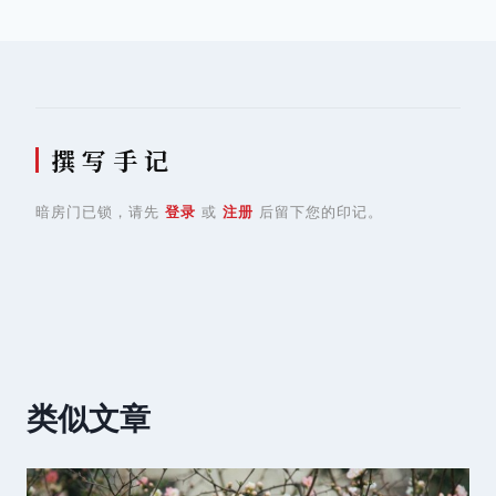
航
撰 写 手 记
暗房门已锁，请先
登录
或
注册
后留下您的印记。
类似文章