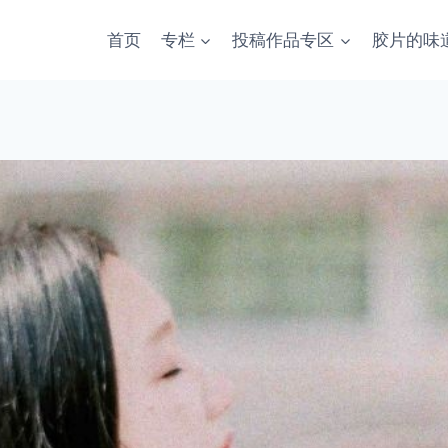
首页
专栏
投稿作品专区
胶片的味