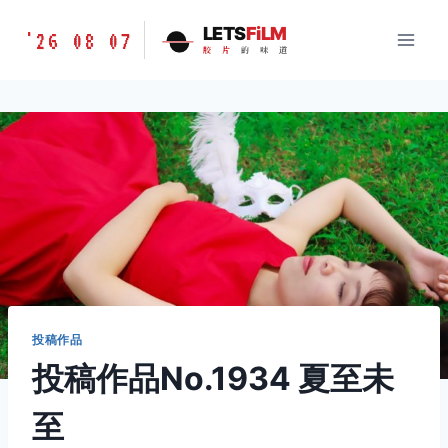
跳
胶
LETS
FiLM
'26 08 07
到
胶
片
的
味
道
片
内
的
容
味
道
LETSFILM
投稿作品
投稿作品No.1934 夏至未
至