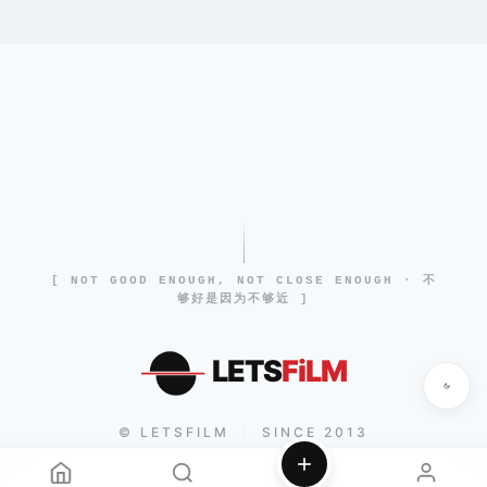
[ NOT GOOD ENOUGH, NOT CLOSE ENOUGH · 不
够好是因为不够近 ]
LETS
FiLM
© LETSFILM
SINCE 2013
|