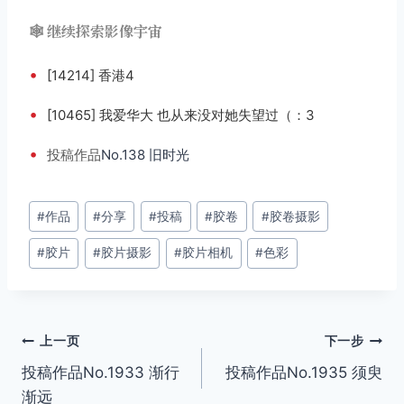
🕸️ 继续探索影像宇宙
•
[14214] 香港4
•
[10465] 我爱华大 也从来没对她失望过（：3
•
投稿
作品
No.138 旧时光
文
#
作品
#
分享
#
投稿
#
胶卷
#
胶卷摄影
章
#
胶片
#
胶片摄影
#
胶片相机
#
色彩
标
签：
文
上一页
下一步
投稿作品No.1933 渐行
投稿作品No.1935 须臾
章
渐远