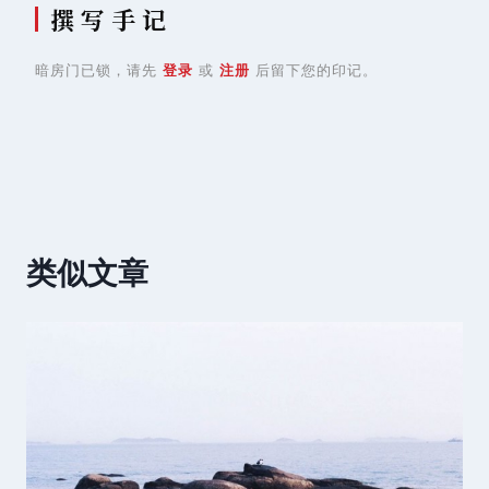
撰 写 手 记
暗房门已锁，请先
登录
或
注册
后留下您的印记。
类似文章