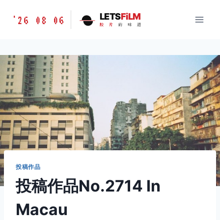
跳
胶
LETS
FiLM
'26 08 06
到
胶
片
的
味
道
片
内
的
容
味
道
LETSFILM
投稿作品
投稿作品No.2714 In
Macau