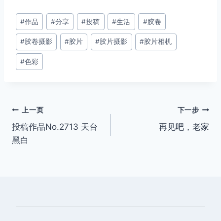
文
#
作品
#
分享
#
投稿
#
生活
#
胶卷
章
#
胶卷摄影
#
胶片
#
胶片摄影
#
胶片相机
标
签：
#
色彩
文
上一页
下一步
投稿作品No.2713 天台
再见吧，老家
章
黑白
导
航