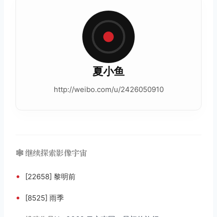
夏小鱼
http://weibo.com/u/2426050910
🕸️ 继续探索影像宇宙
•
[22658] 黎明前
•
[8525] 雨季