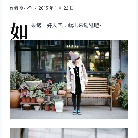
作者
夏小鱼
2015 年 1 月 22 日
如
果遇上好天气，就出来逛逛吧~