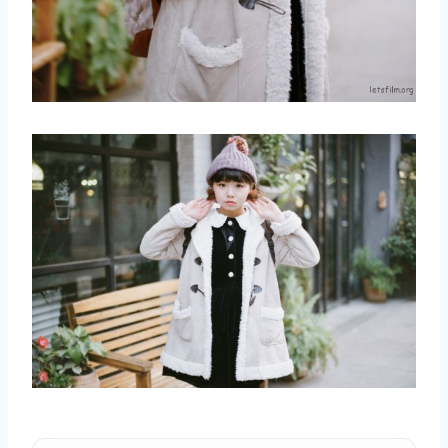
取消
搜索