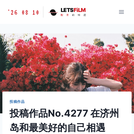
跳
胶
LETS
FiLM
'26 08 10
到
胶
片
的
味
道
片
内
的
容
味
道
LETSFILM
投稿作品
投稿作品No.4277 在济州
岛和最美好的自己相遇