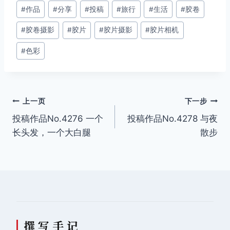
文
#
作品
#
分享
#
投稿
#
旅行
#
生活
#
胶卷
章
#
胶卷摄影
#
胶片
#
胶片摄影
#
胶片相机
标
签：
#
色彩
文
上一页
下一步
投稿作品No.4276 一个
投稿作品No.4278 与夜
章
长头发，一个大白腿
散步
导
航
撰 写 手 记