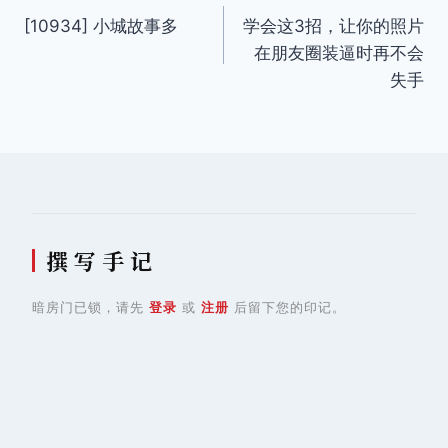
[10934] 小城故事多
学会这3招，让你的照片
章
在朋友圈装逼时再不会
导
失手
航
撰 写 手 记
暗房门已锁，请先
登录
或
注册
后留下您的印记。