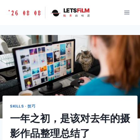
跳
胶
LETS
FiLM
'26 08 08
到
胶
片
的
味
道
片
内
的
容
味
道
LETSFILM
SKILLS · 技巧
一年之初，是该对去年的摄
影作品整理总结了