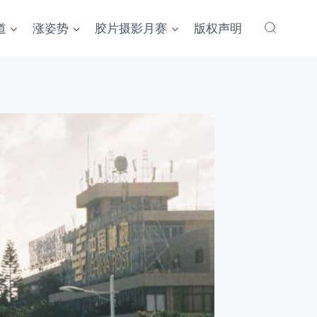
道
涨姿势
胶片摄影月赛
版权声明