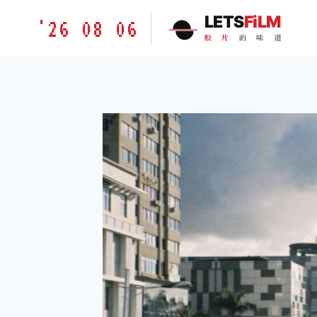
跳
胶
LETS
FiLM
'26 08 06
到
片
胶
片
的
味
道
内
的
容
味
道
LETSFILM