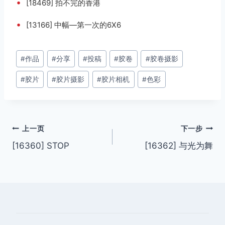
•
[18469] 拍不完的香港
•
[13166] 中幅—第一次的6X6
文
#
作品
#
分享
#
投稿
#
胶卷
#
胶卷摄影
章
#
胶片
#
胶片摄影
#
胶片相机
#
色彩
标
签：
文
上一页
下一步
[16360] STOP
[16362] 与光为舞
章
导
航