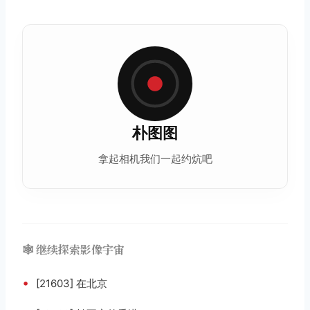
朴图图
拿起相机我们一起约炕吧
🕸️ 继续探索影像宇宙
•
[21603] 在北京