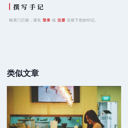
撰 写 手 记
暗房门已锁，请先
登录
或
注册
后留下您的印记。
类似文章