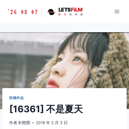
跳
胶
LETS
FiLM
'26 08 07
到
胶
片
的
味
道
片
内
的
容
味
道
LETSFILM
投稿作品
[16361] 不是夏天
作者
朴图图
2018 年 2 月 3 日