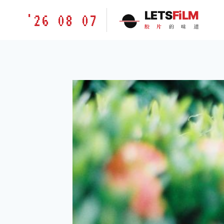
跳
胶
LETS
FiLM
'26 08 07
到
片
胶
片
的
味
道
内
的
容
味
道
LETSFILM