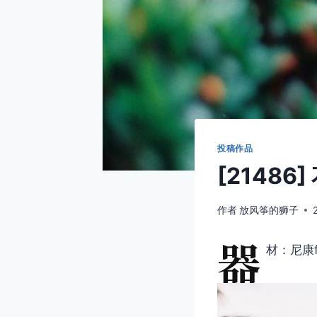
投稿作品
[21486
作者
放风筝的狮子
器
材：尼康f