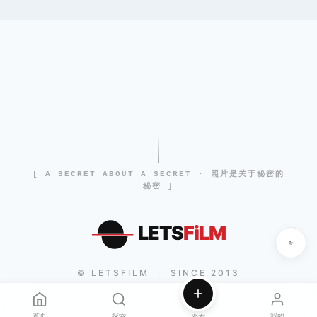
[ A SECRET ABOUT A SECRET · 照片是关于秘密的
秘密 ]
LETS
FiLM
© LETSFILM
SINCE 2013
|
首页
探索
我的
发布