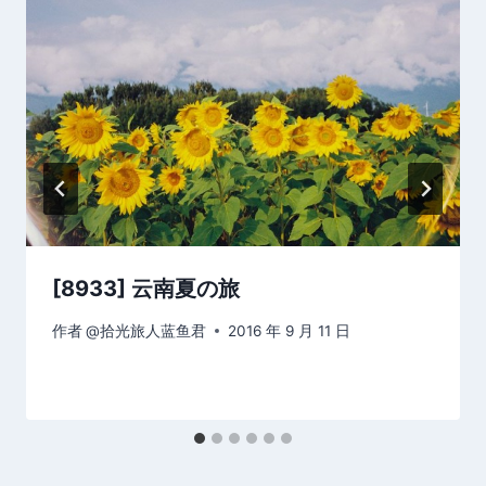
[8933] 云南夏の旅
作者
@拾光旅人蓝鱼君
2016 年 9 月 11 日