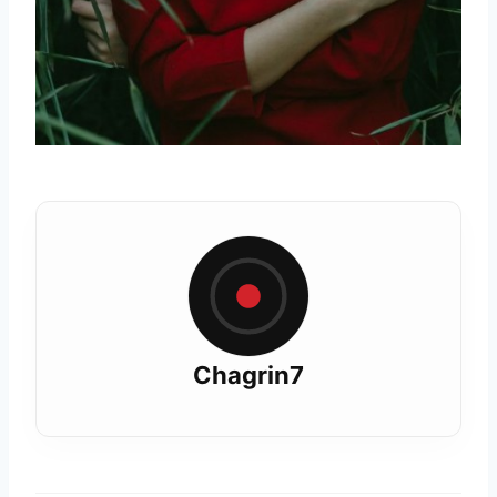
Chagrin7