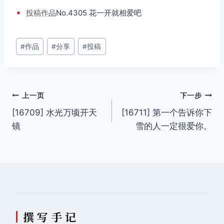
•
投稿
作品
No.4305 花一开就相爱吧
文
#
作品
#
分享
#
投稿
章
标
签：
文
上一页
下一步
[16709] 水光万顷开天
[16711] 第一个告诉你下
章
镜
雪的人一定很爱你。
导
航
撰 写 手 记