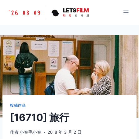
跳
胶
LETS
FiLM
'26 08 09
到
胶
片
的
味
道
片
内
的
容
味
道
LETSFILM
投稿作品
[16710] 旅行
作者
小卷毛小卷
2018 年 3 月 2 日