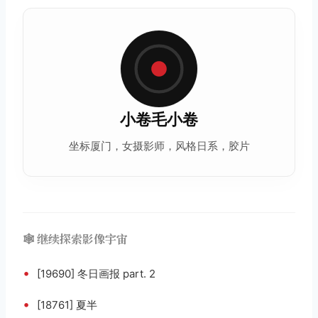
小卷毛小卷
坐标厦门，女摄影师，风格日系，胶片
🕸️ 继续探索影像宇宙
•
[19690] 冬日画报 part. 2
•
[18761] 夏半