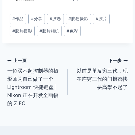
文
#
作品
#
分享
#
胶卷
#
胶卷摄影
#
胶片
章
#
胶片摄影
#
胶片相机
#
色彩
标
签：
文
上一页
下一步
一位买不起控制器的摄
以前是单反穷三代，现
章
影师为自己做了一个
在连穷三代的门槛都快
导
Lightroom 快捷键盘 |
要高攀不起了
Nikon 正在开发全画幅
航
的 Z FC