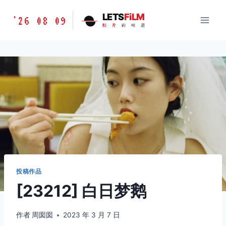
跳
胶
LETS
FiLM
'26 08 09
到
胶
片
的
味
道
片
内
的
容
味
道
LETSFILM
投稿作品
[23212] 白日梦鹅
作者
周囡囡
2023 年 3 月 7 日