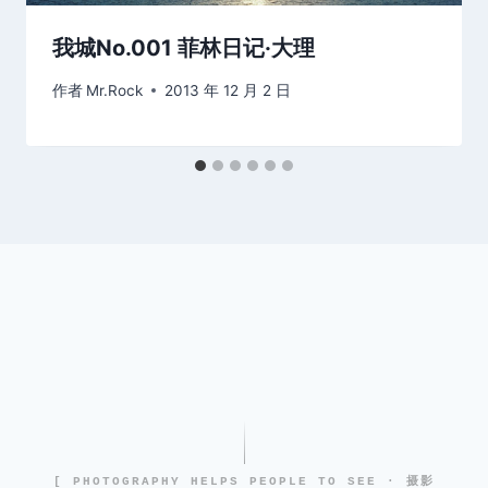
我城No.001 菲林日记·大理
作者
Mr.Rock
2013 年 12 月 2 日
[ PHOTOGRAPHY HELPS PEOPLE TO SEE · 摄影