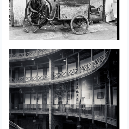
取消
搜索