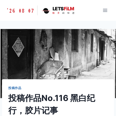
跳
胶
LETS
FiLM
'26 08 07
到
胶
片
的
味
道
片
内
的
容
味
道
LETSFILM
投稿作品
投稿作品No.116 黑白纪
行，胶片记事