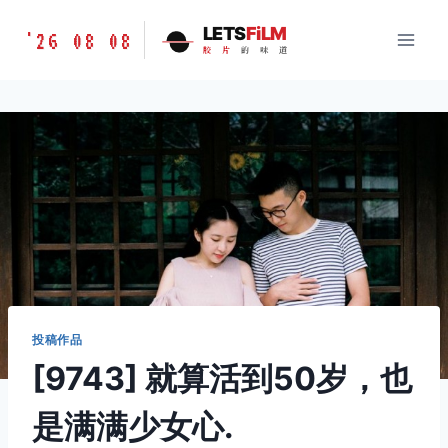
跳
胶
LETS
FiLM
'26 08 08
到
胶
片
的
味
道
片
内
的
容
味
道
LETSFILM
投稿作品
[9743] 就算活到50岁，也
是满满少女心.