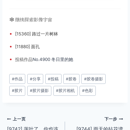
🕸️ 继续探索影像宇宙
•
[15360] 路过一片树林
•
[11880] 面孔
•
投稿
作品
No.4900 冬日里的她
文
#
作品
#
分享
#
投稿
#
胶卷
#
胶卷摄影
章
#
胶片
#
胶片摄影
#
胶片相机
#
色彩
标
签：
文
上一页
下一步
[9742] 落叶了，你也该
[9744] 雨天的拈花湾