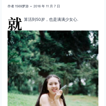
作者
1569梦游
2016 年 11 月 7 日
就
算活到50岁，也是满满少女心.