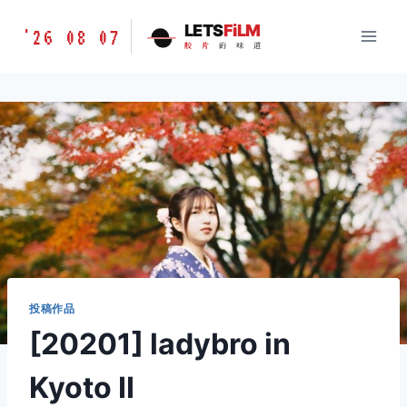
跳
胶
LETS
FiLM
'26 08 07
到
胶
片
的
味
道
片
内
的
容
味
道
LETSFILM
投稿作品
[20201] ladybro in
Kyoto Ⅱ