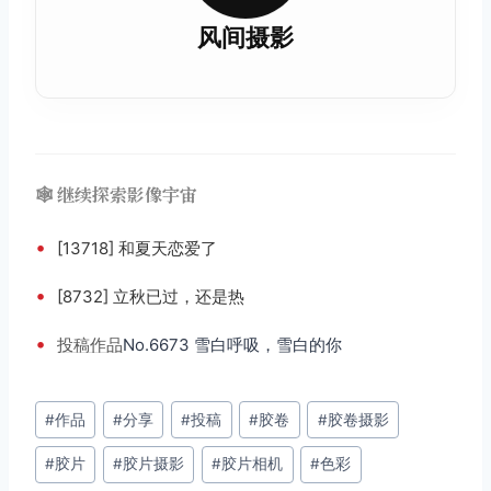
风间摄影
🕸️ 继续探索影像宇宙
•
[13718] 和夏天恋爱了
•
[8732] 立秋已过，还是热
•
投稿
作品
No.6673 雪白呼吸，雪白的你
文
#
作品
#
分享
#
投稿
#
胶卷
#
胶卷摄影
章
#
胶片
#
胶片摄影
#
胶片相机
#
色彩
标