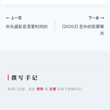
签：
文
上一页
下一步
街头摄影是需要时间的
[20202] 意外的双重曝
章
光
导
航
撰 写 手 记
暗房门已锁，请先
登录
或
注册
后留下您的印记。