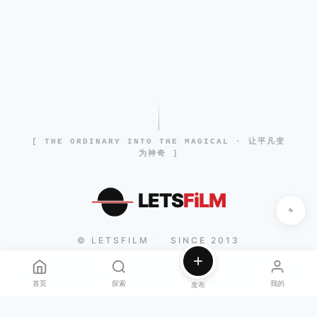
[ THE ORDINARY INTO THE MAGICAL · 让平凡变
为神奇 ]
LETS
FiLM
© LETSFILM
SINCE 2013
|
首页
探索
我的
发布