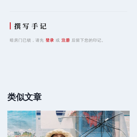
航
撰 写 手 记
暗房门已锁，请先
登录
或
注册
后留下您的印记。
类似文章