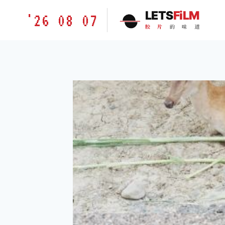
跳
胶
LETS
FiLM
'26 08 07
到
片
胶
片
的
味
道
内
的
容
味
道
LETSFILM