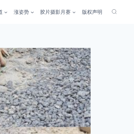
道
涨姿势
胶片摄影月赛
版权声明