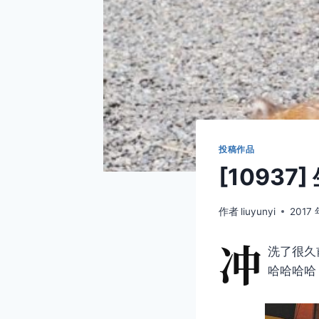
投稿作品
[1093
作者
liuyunyi
2017 
冲
洗了很久
哈哈哈哈